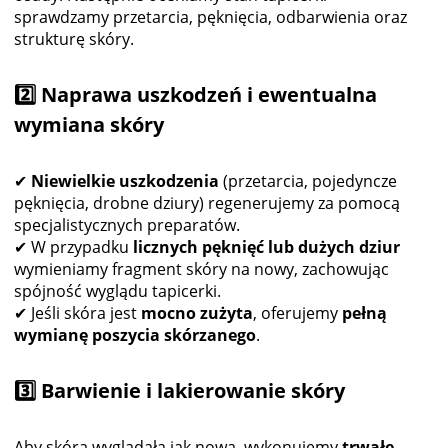
sprawdzamy przetarcia, pęknięcia, odbarwienia oraz
strukturę skóry.
2️⃣ Naprawa uszkodzeń i ewentualna
wymiana skóry
✔
Niewielkie uszkodzenia
(przetarcia, pojedyncze
pęknięcia, drobne dziury) regenerujemy za pomocą
specjalistycznych preparatów.
✔ W przypadku
licznych pęknięć lub dużych dziur
wymieniamy fragment skóry na nowy, zachowując
spójność wyglądu tapicerki.
✔ Jeśli skóra jest
mocno zużyta
, oferujemy
pełną
wymianę poszycia skórzanego
.
3️⃣ Barwienie i lakierowanie skóry
Aby skóra wyglądała jak nowa, wykonujemy
trwałe