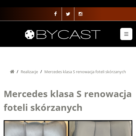
Array ( [0] => eBot )
Realizacje
Mercedes klasa S renowacja foteli skórzanych
Mercedes klasa S renowacja
foteli skórzanych